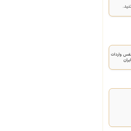
ید.
ه‌نفس واردات
یران