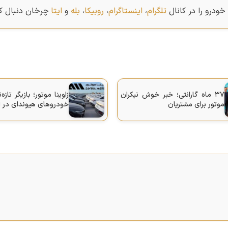
خودرو را در کانال
تلگرام
،
اینستاگرام
،
روبیکا
،
بله
و
ایتا
چرخان دنبال کن
۳۷ ماه گارانتی؛ خبر خوش نیکران
زاوینا موتور؛ بازیگر تاز
موتور برای مشتریان
خودروهای هیوندای در ا