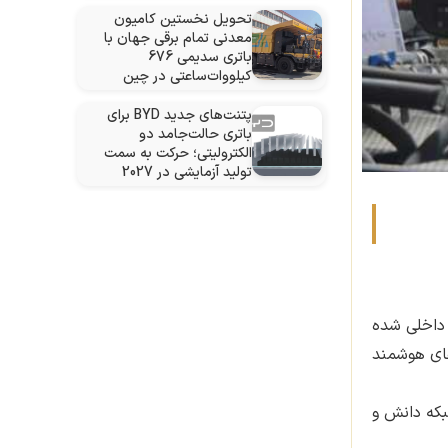
تحویل نخستین کامیون
معدنی تمام برقی جهان با
باتری سدیمی 676
کیلووات‌ساعتی در چین
پتنت‌های جدید BYD برای
باتری حالت‌جامد دو
الکترولیتی؛ حرکت به سمت
تولید آزمایشی در 2027
 داخلی شده
های هوشمند
که‌ دانش و