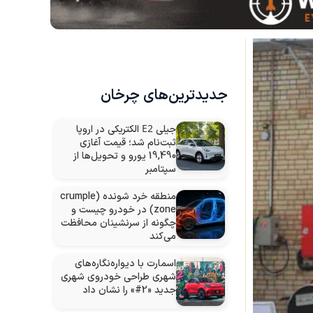
جدیدترین‌های چرخان
E2
جیلی
الکتریکی در اروپا
ثبت‌نام شد؛ قیمت آغازی
19,490 یورو و تحویل‌ها از
سپتامبر
منطقه خرد شونده (crumple
zone) در خودرو چیست و
چگونه از سرنشینان محافظت
می‌کند
اسمارت با دیواره‌نگاره‌های
شهری طراحی خودروی شهری
جدید «2#» را نشان داد