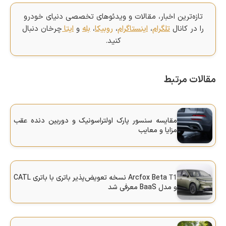
تازه‌ترین اخبار، مقالات و ویدئوهای تخصصی دنیای خودرو
را در کانال
تلگرام
،
اینستاگرام
،
روبیکا
،
بله
و
ایتا
چرخان دنبال
کنید.
مقالات مرتبط
مقایسه سنسور پارک اولتراسونیک و دوربین دنده عقب
مزایا و معایب
T1
Arcfox Beta
نسخه تعویض‌پذیر باتری با باتری CATL
و مدل BaaS معرفی شد