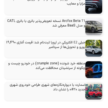
مزایا و معایب
T1
Arcfox Beta
نسخه تعویض‌پذیر باتری با باتری CATL
و مدل BaaS معرفی شد
E2
جیلی
الکتریکی در اروپا ثبت‌نام شد؛ قیمت آغازی 19,490
یورو و تحویل‌ها از سپتامبر
منطقه خرد شونده (crumple zone) در خودرو چیست و
چگونه از سرنشینان محافظت می‌کند
اسمارت با دیواره‌نگاره‌های شهری طراحی خودروی شهری
جدید «2#» را نشان داد