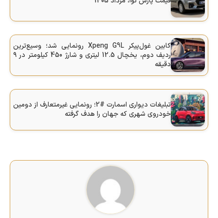
قیمت پارس نوآ، مرداد 1405
کابین غول‌پیکر Xpeng G9L رونمایی شد؛ وسیع‌ترین
ردیف دوم، یخچال 12.5 لیتری و شارژ 450 کیلومتر در ۹
دقیقه
تبلیغات دیواری اسمارت #2؛ رونمایی غیرمتعارف از دومین
خودروی شهری که جهان را هدف گرفته