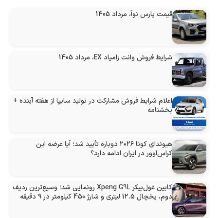
قیمت پارس نوآ، مرداد 1405
شرایط فروش وانت زامیاد EX، مرداد 1405
اعلام شرایط فروش مشارکت در تولید سایپا از هفته آینده +
بخشنامه
هیوندای کونا ۲۰۲۶ دوباره تأیید شد؛ آیا عرضه این
کراس‌اوور در ایران ادامه دارد؟
کابین غول‌پیکر Xpeng G9L رونمایی شد؛ وسیع‌ترین ردیف
دوم، یخچال 12.5 لیتری و شارژ 450 کیلومتر در ۹ دقیقه