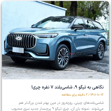
نگاهی به تیگو ۹، شاسی‌بلند ۷ نفره چری!
1401-10-12
/
2 دقیقه برای مطالعه
شاسی‌بلندهای چینی، روز‌به‌روز در عین بهتر شدن بزرگ‌تر هم
می‌شوند. نمونه بارز آن، چری تیگو 9 پرچمدار جدید سری محبوب