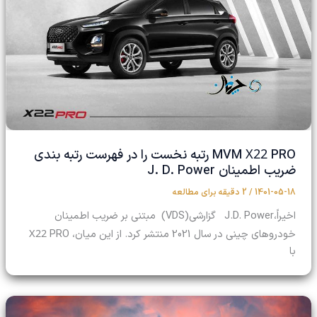
X22
MVM
PRO رتبه نخست را در فهرست رتبه بندی
ضریب اطمینان J. D. Power
1401-05-18
/
2 دقیقه برای مطالعه
اخیراً،J.D. Power گزارشی(VDS) مبتنی بر ضریب اطمینان
X22
خودروهای چینی در سال 2021 منتشر کرد. از این میان،
PRO
با