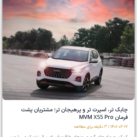
چابک تر، اسپرت تر و پرهیجان تر؛ مشتریان پشت
X55
فرمان MVM
Pro
1401-02-17
/
3 دقیقه برای مطالعه
کم­کم به ماه های گرم و روزهای طاقت فرسای سال نزدیک می شویم