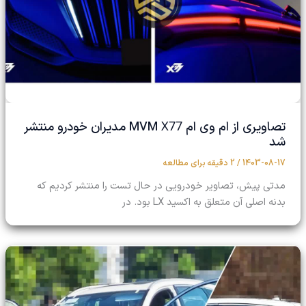
X77
تصاویری از ام وی ام MVM
مدیران خودرو منتشر
شد
1403-08-17
/
2 دقیقه برای مطالعه
مدتی پیش، تصاویر خودرویی در حال تست را منتشر کردیم که
بدنه اصلی آن متعلق به اکسید LX بود. در