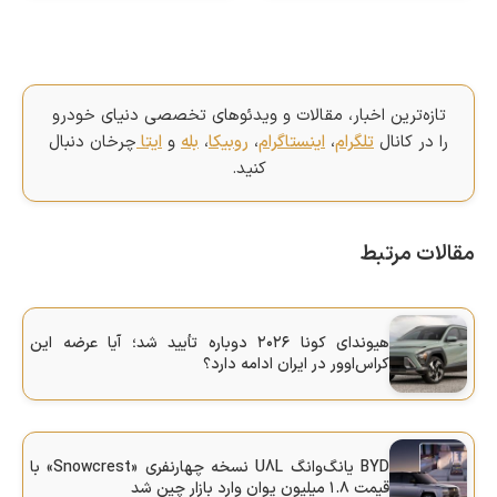
تازه‌ترین اخبار، مقالات و ویدئوهای تخصصی دنیای خودرو
را در کانال
تلگرام
،
اینستاگرام
،
روبیکا
،
بله
و
ایتا
چرخان دنبال
کنید.
مقالات مرتبط
هیوندای کونا ۲۰۲۶ دوباره تأیید شد؛ آیا عرضه این
کراس‌اوور در ایران ادامه دارد؟
BYD یانگ‌وانگ U8L نسخه چهارنفری «Snowcrest» با
قیمت ۱.۸ میلیون یوان وارد بازار چین شد