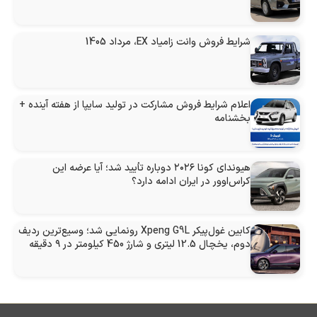
شرایط فروش وانت زامیاد EX، مرداد 1405
اعلام شرایط فروش مشارکت در تولید سایپا از هفته آینده +
بخشنامه
هیوندای کونا ۲۰۲۶ دوباره تأیید شد؛ آیا عرضه این
کراس‌اوور در ایران ادامه دارد؟
کابین غول‌پیکر Xpeng G9L رونمایی شد؛ وسیع‌ترین ردیف
دوم، یخچال 12.5 لیتری و شارژ 450 کیلومتر در ۹ دقیقه