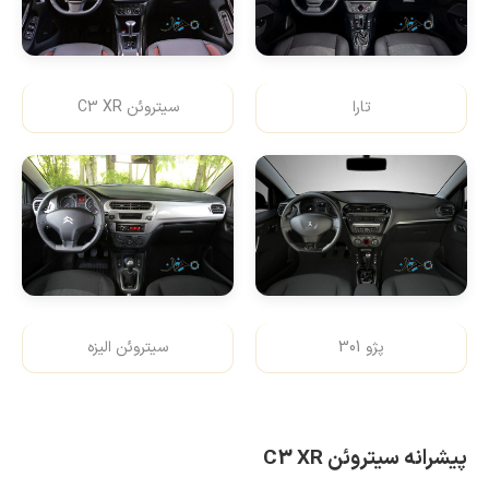
تارا
سیتروئن C3 XR
پژو 301
سیتروئن الیزه
پیشرانه سیتروئن
C3 XR