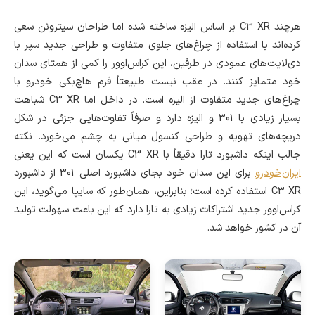
هرچند C3 XR بر اساس الیزه ساخته شده اما طراحان سیتروئن سعی
کرده‌اند با استفاده از چراغ‌های جلوی متفاوت و طراحی جدید سپر با
دی‌لایت‌های عمودی در طرفین، این کراس‌اوور را کمی از همتای سدان
خود متمایز کنند. در عقب نیست طبیعتاً فرم هاچ‌بکی خودرو با
چراغ‌های جدید متفاوت از الیزه است. در داخل اما C3 XR شباهت
بسیار زیادی با 301 و الیزه دارد و صرفاً تفاوت‌هایی جزئی در شکل
دریچه‌های تهویه و طراحی کنسول میانی به چشم می‌خورد. نکته
جالب اینکه داشبورد تارا دقیقاً با C3 XR یکسان است که این یعنی
ایران‌خودرو
برای این سدان خود بجای داشبورد اصلی 301 از داشبورد
C3 XR استفاده کرده است؛ بنابراین، همان‌طور که سایپا می‌گوید، این
کراس‌اوور جدید اشتراکات زیادی به تارا دارد که این باعث سهولت تولید
آن در کشور خواهد شد.