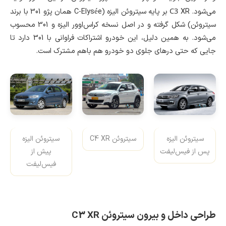
C3
می‌شود.
XR بر پایه سیتروئن الیزه (C-Elysée همان پژو 301 با برند
سیتروئن) شکل گرفته و در اصل نسخه کراس‌اوور الیزه و 301 محسوب
می‌شود. به همین دلیل، این خودرو اشتراکات فراوانی با 301 دارد تا
جایی که حتی درهای جلوی دو خودرو هم باهم مشترک است.
سیتروئن الیزه
سیتروئن C4 XR
سیتروئن الیزه
پس از فیس‌لیفت
پیش از
فیس‌لیفت
طراحی داخل و بیرون سیتروئن
C3 XR