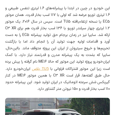
این خودرو در چین در ابتدا با پیشرانه‌های 1.6 لیتری تنفس طبیعی و
1.6 لیتری توربو عرضه شد که اولی با 117 اسب بخار قدرت، همان موتور
EC5 یا نسخه ارتقاءیافته TU5 است. سپس در سال 2016، یک موتور
1.2 لیتری چهار سیلندر توربو با 136 اسب بخار قدرت هم برای C3 XR
ارائه شد. سایپا نیز در زمان برجام حق تولید پیشرانه EC5 را به دست
آورد و اقدامات اولیه جهت تولید آن را انجام داد اما با بازگشت
تحریم‌ها و خروج سیتروئن از ایران این پروژه متوقف ماند. بااین‌حال،
سایپا که بشدت به یک پیشرانه مدرن و قدرتمند نیاز دارد، با کمک
ایران‌خودرو پروژه تولید این موتور که حالا ME16 نام گرفته را پیش برده
TU5
است زیرا این موتور اشتراکات فراوانی با
پلاس
ایران‌خودرو دارد.
حال طبق گفته‌ها، قرار است C3 XR با همین موتور ME16 در کنار
گیربکس شش سرعته اتوماتیک در ایران تولید شود. این پیشرانه حدود
110 اسب بخار قدرت و 150 نیوتن متر گشتاور دارد.