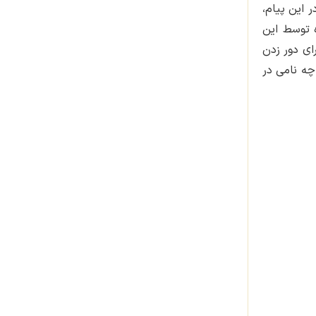
 3 ماه آینده خبر داده بود. در این پیام،
 توسط این
 پس ما میتوانیم از این اخبار نتیجه بگیریم که احتمالا چری تیگو8 با نام ام‌وی‌ام X88 و برای دور زدن
چه نامی در