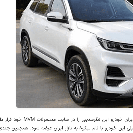
اما آنچه که جای سوال است، این است که چرا شرکت مدیران خودرو 
اینکه چندی پیش براساس اخبار واصله قرار بود تا چهره قبلی این خودرو با نام تیگو8 به بازار ایران عرض