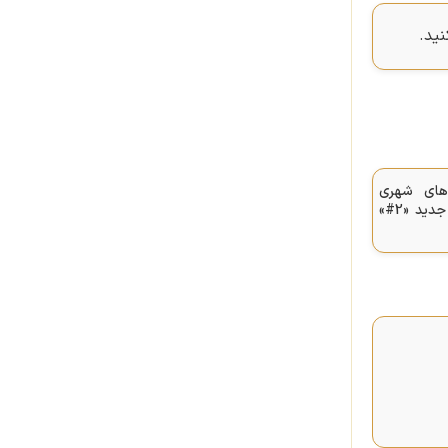
ید.
ه‌های شهری
طراحی خودروی شهری جدید «2#»