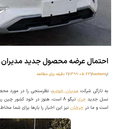
احتمال عرضه محصول جدید مدیران خود
از
hashemi
|
1399-05-23
|
2 دقیقه برای مطالعه
به تازگی شرکت
مدیران خودرو
، نظرسنجی را در مورد محصو
نسل جدید
چری
تیگو 8 است، هنوز در خود کشور چی
است و ما در
چرخان
نیز این اخبار را بارها برای شما مخا