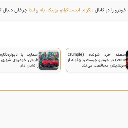
خودرو را در کانال
تلگرام
،
اینستاگرام
،
روبیکا
،
بله
و
ایتا
چرخان دنبال کن
منطقه خرد شونده (crumple
اسمارت با دیواره‌نگار
zone) در خودرو چیست و چگونه از
سرنشینان محافظت می‌کند
را نشان داد