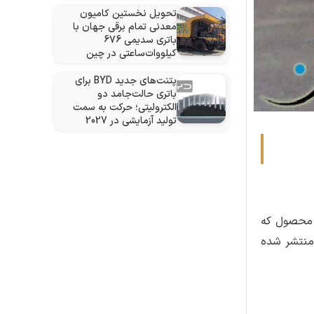
تحویل نخستین کامیون
معدنی تمام برقی جهان با
باتری سدیمی 676
کیلووات‌ساعتی در چین
پتنت‌های جدید BYD برای
باتری حالت‌جامد دو
الکترولیتی؛ حرکت به سمت
تولید آزمایشی در 2027
ن محصول که
 منتشر شده