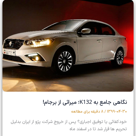
K132
نگاهی جامع به
؛ میراثی از برجام!
1399-04-30
/
8 دقیقه برای مطالعه
خودکفائی یا توفیق اجباری؟ پس از خروج شرکت پژو از ایران بدلیل
تحریم ها قرار شد تا در اسفند ماه