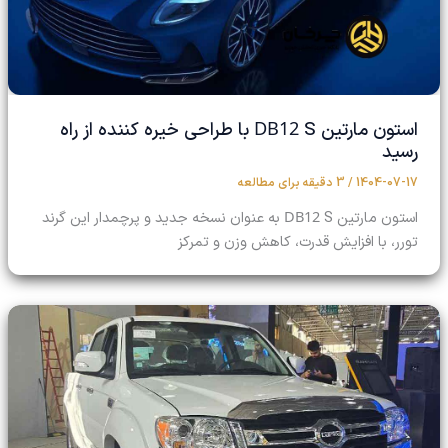
DB12
استون مارتین
S با طراحی خیره کننده از راه
رسید
1404-07-17
/
3 دقیقه برای مطالعه
DB12
استون مارتین
S به عنوان نسخه جدید و پرچمدار این گرند
تورر، با افزایش قدرت، کاهش وزن و تمرکز