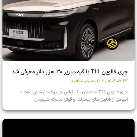
T11
چری فالوین
با قیمت زیر 30 هزار دلار معرفی شد
1404-07-23
/
3 دقیقه برای مطالعه
T11
چری فالوین
به عنوان یک کراس اور پرچمدار شش نفره، با
انبوهی از فناوری‌های پیشرفته و قوای محرکه هیبریدی