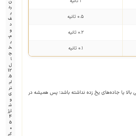
۱ ثانیه
ن
رد
ی
۰.۵ ثانیه
ف
د
و
۰.۲ ثانیه
م،
ی
خ
۰.۱ ثانیه
چ
ا
ل
12
.5
لی
تر
الا یا جاده‌های یخ زده نداشته باشد؛ پس همیشه در
ی
و
ش
ارژ
4
5
0
کی