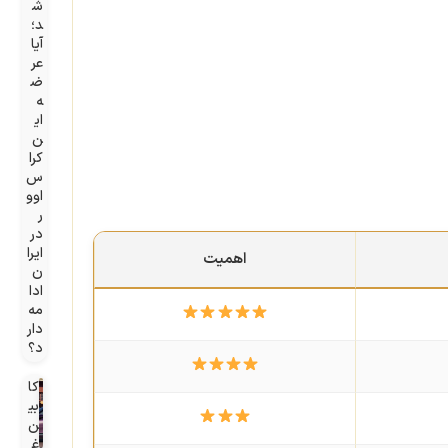
ش
د؛
آیا
عر
ض
ه
ای
ن
کرا
س‌
اوو
ر
در
ایرا
اهمیت
ن
ادا
مه
دار
د؟
کا
بی
ن
غ