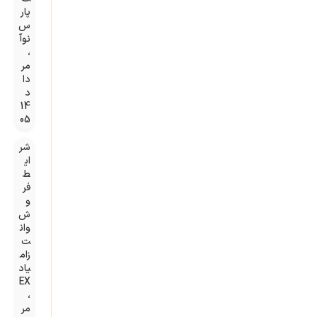
پار
س
نوآ
،
مر
دا
د
14
05
شر
ای
ط
فر
و
ش
وان
ت
زام
یاد
EX
،
مر