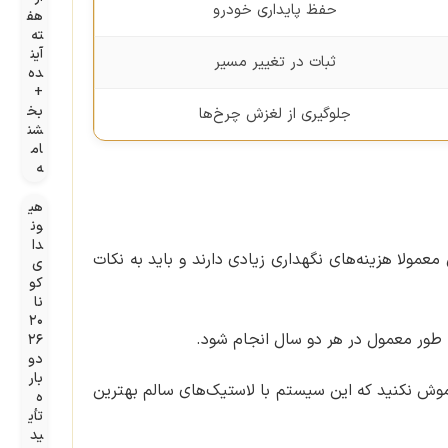
حفظ پایداری خودرو
هف
ته
آین
ثبات در تغییر مسیر
ده
+
بخ
جلوگیری از لغزش چرخ‌ها
شن
ام
ه
هی
ون
دا
معمولا هزینه‌های نگهداری زیادی دارند و باید به نکات
ی
کو
نا
۲۰
۲۶
دو
بار
موش نکنید که این سیستم با لاستیک‌های سالم بهترین
ه
تأی
ید