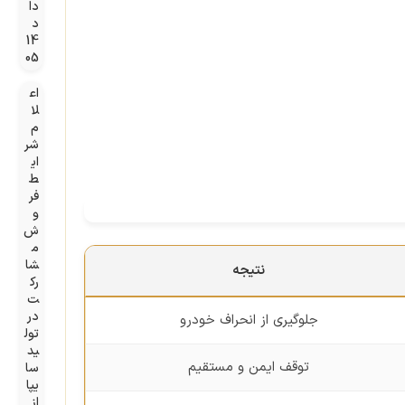
دا
د
14
05
اع
لا
م
شر
ای
ط
فر
و
ش
م
شا
نتیجه
رک
ت
در
جلوگیری از انحراف خودرو
تول
ید
توقف ایمن و مستقیم
سا
یپا
از