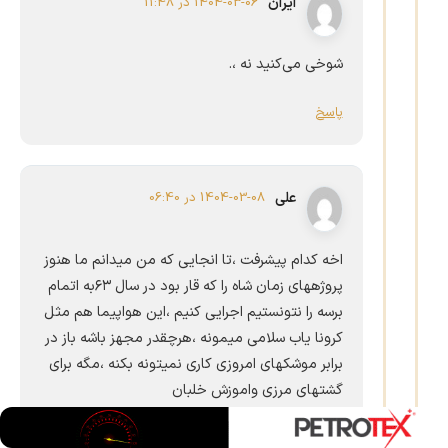
ایران
1404-03-06 در 11:48
شوخی می‌کنید نه ،.
پاسخ
علی
1404-03-08 در 06:40
اخه کدام پیشرفت ،تا انجایی که من میدانم ما هنوز
پروژههای زمان شاه را که قار بود در سال ۶۳به اتمام
برسه را نتونستیم اجرایی کنیم ،این هواپیما هم مثل
کرونا یاب سلامی میمونه ،هرچقدر مجهز باشه باز در
برابر موشکهای امروزی کاری نمیتونه بکنه ،مگه برای
گشتهای مرزی واموزش خلبان
پاسخ