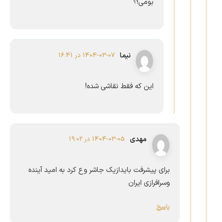
بومی!؟
نیما
1404-03-07 در 16:41
این که فقط نقاشی شده!
مهدی
1404-03-05 در 19:02
برای پیشرفت بایدازیک جاشر وع کرد به امید آینده
وسرافرازی ایران
پاسخ