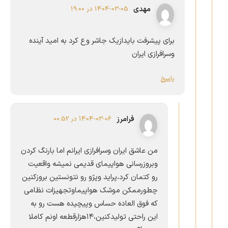
مهدی
1404-03-05 در 19:00
برای پیشرفت بایدازیک جاشر وع کرد به امید آینده
وسرافرازی ایران
پاسخ
فرامرز
1404-03-06 در 00:52
من عاشق ایران وسرافرازی ایرانم اما بارنگ کردن
وبروزرسانی هواپیمای قدیمی نمیشه واقعیت
رو کتمان کرد،پراید وپژو رو نتونستین بروزکنین
چطورممکن موشک هواپیماوتجهیزات نظامی
که فوق العاده حساس وپیچیده هست رو به
این راحتی تولیدکنین،۱۴هزارقطعه اونم کاملا