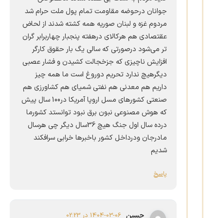
جوانان درحوضه مقاومت تمام پول ملت حرام شد
مردوم غزه و لبنان صوریه همه کشته شدند از لحاض
عقتصادی هم هرکالای درهفته پنجبار چهاربرابر گران
تر می‌شود درصورتی که سالی یگ بار حقوق کارگر
افزایش ناچیزی که جزخجالت کشیدن و فشار عصبی
دیگرهیچ ندارد تحریم دوروغ است ما همه چیز
داریم هم معدنی هم نفتی شمیای هم کشاورزی هم
صنعتی کشورهای مسل اروپا آمریکا در100 سال پیش
که هوش مصنوعی نبون برق نبود توانستد کشورما
درده سال اول جنگ هیچ 36سال دیگر چی هرسال
مادرجان ودرداخل کشور باخبرها خرابی سرافکند
شدیم
پاسخ
حسین
1404-03-06 در 02:23