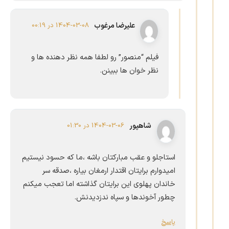
علیرضا مرغوب
1404-03-08 در 00:19
فیلم “منصور” رو لطفا همه نظر دهنده ها و
نظر خوان ها ببینن.
شاهپور
1404-03-06 در 01:30
استاجلو و عقب مبارکتان باشه ،ما که حسود نیستیم
امیدوارم برایتان اقتدار ارمغان بیاره ،صدقه سر
خاندان پهلوی این برایتان گذاشته اما تعجب میکنم
چطور آخوندها و سپاه ندزدیدنش.
پاسخ