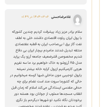
غلامرضاحسنی
1404-03-06 در 01:49
سلام برادر عزیز زیاد پیشرفت کردیم چندین کشورکه
با پول ایران رباوت اقتصادی داشتند خلی به لطف
نفت گاز برق ا بی‌صاحب ایران به قطبه عقتصادی
منتقه تبدیل شدنند مامردم بیچار ایران بی دفاع
شدیم مخصوصن قشرضعیف جامعه آرزو یگ پراید
مدل 85 آرزوشو به خاک خواهیم برد ما سه نفریم
هرچی کارمیکنیم ازپول کرایه خانه بیشتر نمیشه
یاپول توجیبی مون ماخلی شبها کرسنه میخوابیم در
حالی که کشورما سروت مند است نضام برای چه
حدفی مقدسی ایستادگی می‌کند اسلام که زمان قبل
انقلاب مسجدها مملوب از جوانان بود همشه دور
برخودتان نگاه نکنید تو شهرها دیگرحم باز نگری
کنید مردم به شدت بی عقده شدند مخصوصن