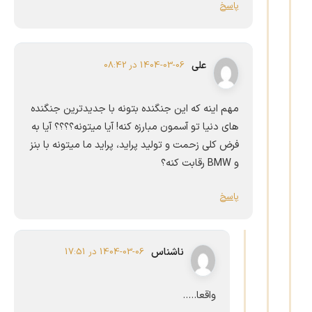
پاسخ
علی
1404-03-06 در 08:42
مهم اینه که این جنگنده بتونه با جدیدترین جنگنده
های دنیا تو آسمون مبارزه کنه! آیا میتونه؟؟؟؟ آیا به
فرض کلی زحمت و تولید پراید، پراید ما میتونه با بنز
و BMW رقابت کنه؟
پاسخ
ناشناس
1404-03-06 در 17:51
واقعا…..