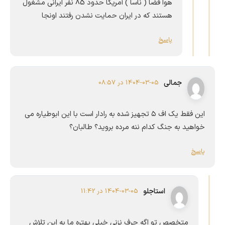
هوا فضا ( ناسا ) آمریکا حدود 85 نفر ایرانی مشغول
هستند که در ایران حمایت نشدن رفتند اونجا
پاسخ
جمالی
1404-03-05 در 08:57
این فقط یک اف ۵ تجهیز شده به رادار است با این ابوطیاره می
خواهید به جنگ کدام ننه مرده بروید؟ طالبان؟
پاسخ
استاجلو
1404-03-05 در 11:42
متخصص تو اگه حرف نزنی خیلی بهتره ما به این تلاش