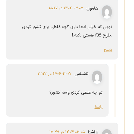
هامون
1404-03-05 در 15:17
تویی که خیلی ادعا داری ؟چه غلطی برای کشور کردی
f35
.طراح
هستی نکنه.!
پاسخ
ناشناس
1404-12-07 در 23:23
تو چه غلطی کردی واسه کشور؟
پاسخ
نا اشنا
1404-03-05 در 15:49