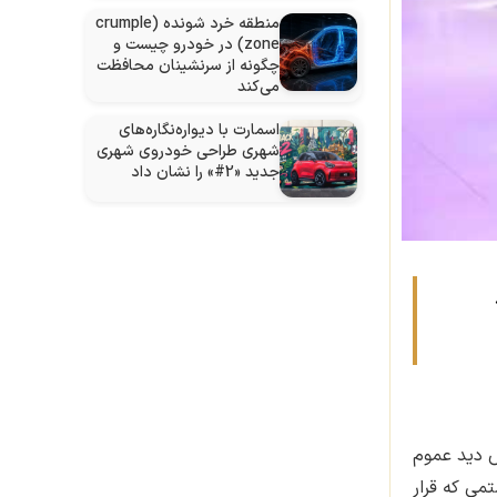
منطقه خرد شونده (crumple
zone) در خودرو چیست و
چگونه از سرنشینان محافظت
می‌کند
اسمارت با دیواره‌نگاره‌های
شهری طراحی خودروی شهری
جدید «2#» را نشان داد
ض دید عموم
می که قرار