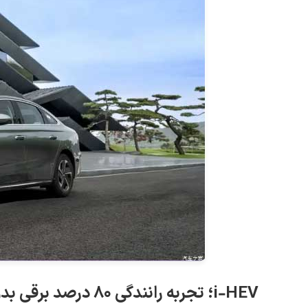
i‑HEV؛ تجربه رانندگی ۸۰ درصد برقی بدون نیاز به شارژ