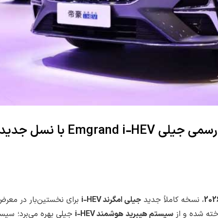
نمایشگاه خودرو پکن 2026؛ رونمایی رسمی جیلی Emgrand i‑HEV با نسل جدید
، نسخه کاملاً جدید
جیلی امگرند i‑HEV
برای نخستین‌بار در معر
ته شده و از
سیستم هیبرید هوشمند i‑HEV
جیلی بهره می‌برد؛ سیست