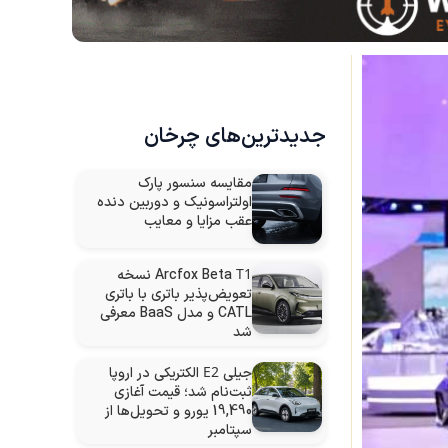
جدیدترین‌های چرخان
مقایسه سنسور پارک
اولتراسونیک و دوربین دنده
عقب مزایا و معایب
T1
Arcfox Beta
نسخه
تعویض‌پذیر باتری با باتری
CATL و مدل BaaS معرفی
شد
E2
جیلی
الکتریکی در اروپا
ثبت‌نام شد؛ قیمت آغازی
19,490 یورو و تحویل‌ها از
سپتامبر