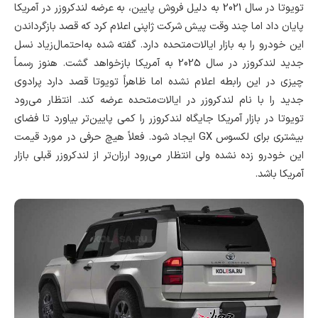
تویوتا در سال 2021 به دلیل فروش پایین، به عرضه لندکروزر در آمریکا
پایان داد اما چند وقت پیش شرکت ژاپنی اعلام کرد که قصد بازگرداندن
این خودرو را به بازار ایالات‌متحده دارد. گفته شده به‌احتمال‌زیاد نسل
جدید لندکروزر در سال 2025 به آمریکا بازخواهد گشت. هنوز رسماً
چیزی در این رابطه اعلام نشده اما ظاهراً تویوتا قصد دارد پرادوی
جدید را با نام لندکروزر در ایالات‌متحده عرضه کند. انتظار می‌رود
تویوتا در بازار آمریکا جایگاه لندکروزر را کمی پایین‌تر بیاورد تا فضای
بیشتری برای لکسوس GX ایجاد شود. فعلاً هیچ حرفی در مورد قیمت
این خودرو زده نشده ولی انتظار می‌رود ارزان‌تر از لندکروزر قبلی بازار
آمریکا باشد.