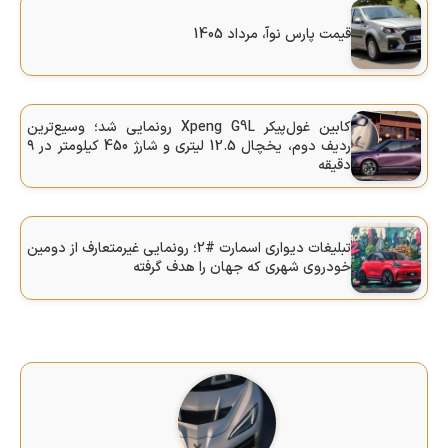
قیمت پارس نوآ، مرداد 1405
کابین غول‌پیکر Xpeng G9L رونمایی شد؛ وسیع‌ترین
ردیف دوم، یخچال 12.5 لیتری و شارژ 450 کیلومتر در ۹
دقیقه
تبلیغات دیواری اسمارت #2؛ رونمایی غیرمتعارف از دومین
خودروی شهری که جهان را هدف گرفته