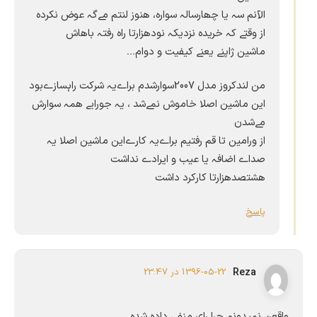
الآنم سہ یا چھارسالہ سوارہ، ھنوز لنتم مےگہ عوض نکردہ
از وقتے کہ خریدہ نزدیکہ نودھزارتا راہ رفتہ باھاش
ماشین ژاپنے یعنے کیفیت و دوام۔۔۔
من لندکروز مدل 2007سوارشدم براےیہ شرکت راہسازےبود
این ماشین اصلا خاموش نمےشد ، یہ جورایے ھمہ سوارش
مےشدن
از ورامین تا قم رفتیم براےیہ کارےاین ماشین اصلا یہ
صداے اضافہ یا عیب و ایرادے نداشت
ھشتصدھزارتا کارکرد داشت
پاسخ
Reza
1396-05-22 در 23:47
واقعن نمیدونم چرا رای منفی داده شده