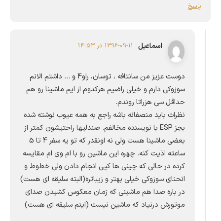
پاسخ
اسماعیل
1396-09-11 در 14:53
دوست عزیز من سانتافه ، توسان، راو4 و … داشتم الانم
سوزوکی دارم و خیلی راضیم هرکدوم از ایم ماشینا رو هم
حداقل سی هزراتا روندم.
نظرات باید منصفانه باشه راجع به همه عیوب نوشته شده
بجز ESP با نویسنده مخالفم. صندلیها راحتیشون کمتر از
بعضی ماشینا هست ولی نه اونقدر که تو یه سفر 4 تا 5
ساعته اذیت کنه. چهره این ماشین رو با ام وی ام مقایسه
کرده در حالی که چینی ها کپی انجام دادن ولی خطوط و
انحنای سوزوکی خیلی بهتر و زیباتره(البته سلیقه ای هست)
در باره صدا هم ماشینی که زمان معکوس کشیدن صدای
موتورش درنیاد که ماشین نیست (اینم سلیقه ای هست)