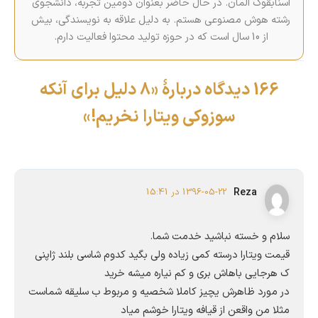
اسنابقوک آلمان. در حال حاضر بعنوان دومین تجربه، دانشجوی
رشته هوش مصنوعی هستم. به دلیل علاقه به نویسندگی، بیش
از 10 سال است که در حوزه تولید محتوا فعالیت دارم.
166 دیدگاه دربارهٔ «8 دلیل برای آنکه
سوزوکی ویتارا نخریم!»
Reza
1396-05-22 در 15:41
سلام و خسته نباشید خدمت شما.
قیمت ویتارا درسته کمی زیاده ولی بگید کدوم شاسی بلند ژاپنی
ک هرجایی باهاش بری و کم نیاره میشه خرید
در مورد ظاهرش یچیز کاملا شخصیه و مربوط ب سلیقه شماست
مثلا من واقعن از قیافه ویتارا خوشم میاد