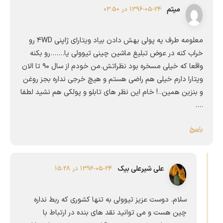
میثم
1396-05-24 در 03:50
معلومه طرف یه پولی بهش دادن بیاد ویتارای ژاپنی ۴WD رو
خراب کنه در عوض تبلیغ ماشین چینی تیوولی یا…….رو بکنه
واقعا که خیلی مسخره بود نظراتش.من خودم از سال ۹۰ تا الان
ویتارا دارم خیلی هم راضی هستم و هیچ خرجی نداره بجز روغن
و بنزین همین..! خام این نظر های تابلو و پولکی هم نشید لطفا
….
پاسخ
علی شیرعلی بیک
1396-05-24 در 15:28
سلام. دوست عزیز تیوولی به تنها کشوری که ربط نداره
چین هست و می توانید نقد های بنده در ارتباط با