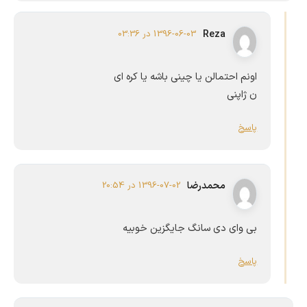
Reza
1396-06-03 در 03:36
اونم احتمالن یا چینی باشه یا کره ای
ن ژاپنی
پاسخ
محمدرضا
1396-07-02 در 20:54
بی وای دی سانگ جایگزین خوبیه
پاسخ