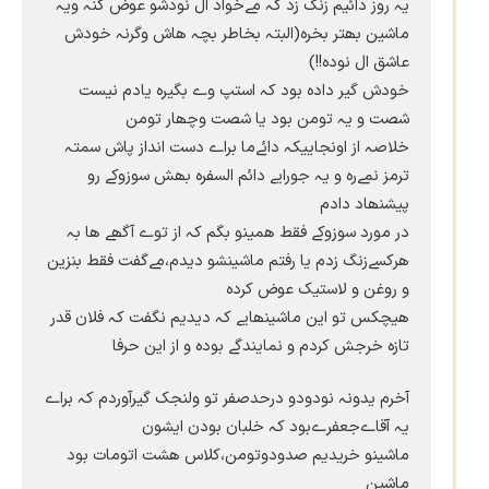
یہ روز دائیم زنگ زد کہ مےخواد ال نودشو عوض کنہ ویہ
ماشین بھتر بخرہ(البتہ بخاطر بچہ ھاش وگرنہ خودش
عاشق ال نودہ!!)
خودش گیر دادہ بود کہ استپ وے بگیرہ یادم نیست
شصت و یہ تومن بود یا شصت وچھار تومن
خلاصہ از اونجاییکہ دائےما براے دست انداز پاش سمتہ
ترمز نمےرہ و یہ جورایے دائم السفرہ بھش سوزوکے رو
پیشنھاد دادم
در مورد سوزوکے فقط ھمینو بگم کہ از توے آگھے ھا بہ
ھرکسےزنگ زدم یا رفتم ماشینشو دیدم،مےگفت فقط بنزین
و روغن و لاستیک عوض کردہ
ھیچکس تو این ماشینھایے کہ دیدیم نگفت کہ فلان قدر
تازہ خرجش کردم و نمایندگے بودہ و از این حرفا
آخرم یدونہ نودودو درحدصفر تو ولنجک گیرآوردم کہ براے
یہ آقاےجعفرےبود کہ خلبان بودن ایشون
ماشینو خریدیم صدودوتومن،کلاس ھشت اتومات بود
ماشین