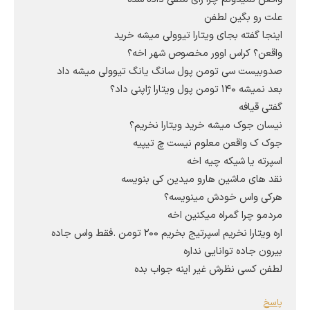
علت رو بگین لطفن
اینجا گفته بجای ویتارا تیوولی میشه خرید
واقعن؟ کراس اوور مخصوص شهر اخه؟
صدوبیست سی تومن پول سانگ یانگ تیوولی میشه داد
بعد نمیشه ۱۴۰ تومن پول ویتارا ژاپنی داد؟
گفتی قیافه
نیسان جوک میشه خرید ویتارا نخریم؟
جوک ک واقعن معلوم نیست چ تیپیه
اسپرته یا شیکه چیه اخه
نقد های ماشین هارو میدین کی بنویسه
هرکی واس خودش مینویسه؟
مردمو چرا گمراه میکنین اخه
اره ویتارا نخریم اسپرتیج بخریم ۲۰۰ تومن .فقط واس جاده
بیرون جاده توانایی نداره
لطفن کسی نظرش غیر اینه جواب بده
پاسخ