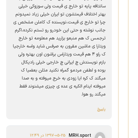
سانتافه پایه تو خارج ی قیمت ولی سوزوکی خیلی
بهتر اختلاف قیمتشون تو ایران خیلی زیاد نمیدونم
چرا تو خارج ی قیمت،نویسنده ک کاملن مشخص ی
جانب نوشته و حتی این خودرو رو تستم نکرده،اگرم
ترجمس ک هم منبعو بزارید هم معلومه تو خارج
ویتارا ی ماشین مقرون به صرفس شاید واسه خارجیا
ک راو ۴ هم قیمت ویتاراس براشون اون بهتره ولی
بازم نویسندش چ ایرانی چ خارجی خیلی رادیکال
بوده و لطفن مردمو گمراه نکنید مثلن بعضیا ک
میگند ک کره ایا زودی به خرج میوفته و به صدا
میوفته اینام الکیه ی عده ی چیزی میشنوند فقط
میگند رو هوا.
پاسخ
MRH.sport
1397-05-25 در 12:49