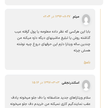
میثم
1396-08-27 در 02:04
بابا این هرکسی که نظر داده معلومه یا پول گرفته عیب
گذاشته روش یا تبلیغ ماشینهای دیگه داره میکنه من
چندین ساله ویتارا دارم این حرفهای دروغ چیه نوشته
همش چرته
پاسخ
اسكندرنجفى
1397-03-03 در 15:16
سلام ويتاراهاى جديد متاسفانه يا دف جلو ميخونه يادف
عقب نمايندگيم كارى نميكنه من خريدم دف جلو ميخونه