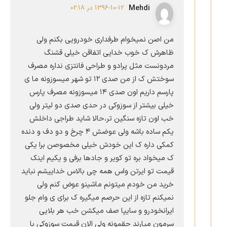
Mehdi
1396-10-12 در 02:18
من اصن نمیخوام طرفداری خودرویی بکنم ولی
ظاهرش ک خوب خدایی اتفاقن خیلی قشنگ
مردونست مثل پرادو و طراحی فانتزی نداره مصرف
سوختش ک از من صدی ۱۲ تو شهر میسوزونه ما ی
پارسم داریم اون صدی ۱۴ میسوزونه مصرف پارس
خیلی بیشتر از سوزوکی در حدی صدی دو لیتر ولی
خب اون تازه سنگین تر،حالا شاید طراجی داخلش
یکم ساده باشه ولی عوضش ۴ چرخ و دو دف و دنده
کمکی داره ک این خودش خیلی مخصوصن برا یکی
ک میخواد بره تو کویر و جادها برفی و یکیم اینک
قیمت تو ایرتن واس همه چی بالاس خداییشم نباید
خرید من خودم میتونم ماشینو عوض کنم ولی
نمیکنم تازه از این حرصم میگیره ک برای ی وام جلو
ایرانخودرو و سایپا صف میکشن خب هر بلایی
سرمون میارند حقمونه ولی الان قیمت سوزوکی با